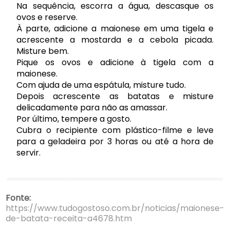
Na sequência, escorra a água,
descasque os
ovos
e reserve.
À parte, adicione a maionese em uma tigela e
acrescente a mostarda e a cebola picada.
Misture bem.
Pique os ovos e adicione à tigela com a
maionese.
Com ajuda de uma espátula, misture tudo.
Depois acrescente as batatas e misture
delicadamente para não as amassar.
Por último, tempere a gosto.
Cubra o recipiente com plástico-filme e leve
para a geladeira por 3 horas ou até a hora de
servir.
Fonte:
https://www.tudogostoso.com.br/noticias/maionese-
de-batata-receita-a4678.htm